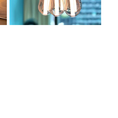
約
-16號富華工業大廈10樓B181室