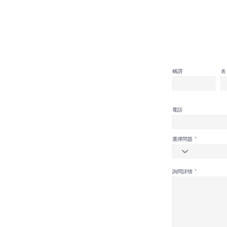
稱謂
名
電話
選擇問題
詢問詳情