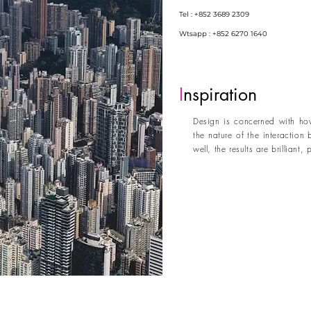
Tel : +852 3689 2309
Wtsapp : +852 6270 1640
I
nspiration
Design is concerned with ho
the nature of the interacti
well, the results are brilliant,