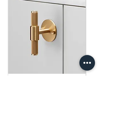
​​​​​​​買滿$100可享免運費.
$75 )
Free gifts will be sent out ramdomly,
subject to change based on availability.
Offer valid while stocks last.
購物滿$150+ 即可獲免費贈品
購物滿$150以上 - 小正方揮春一張
（價值：$30）
購物滿$250以上 - 利事封一包（價
值：$45）
購物滿$300以上 - 利事封一包 及 小正
方揮春一張（價值：$75）
Buster+Punch - T-Bar/ Plate/ Brass
贈品將隨機發放，根據庫存情況可能會
有變動。優惠有效期至存貨售完為止。
一般價格
促銷價格
HK$600.00
HK$390.00