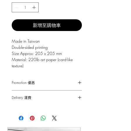
新增至購物車
Made in Taiwan
Double-sided printing
Size Approx: 205 x 205 mm
Material: 220lb art paper (card-like
texture)
Promotion 優惠
Free Gift with purchase $150+
Delivery 運費
Spending over $150 - One small Fai
Chun ( Value: $30 )
SF Express $30
Spending over $250 - One pack of Red
Free delivery for orders above $100.
Packet ( Value: $45 )
Spending over $300 - One pack of Red
順豐快遞 $30
Packet & One small Fai Chun ( Value: