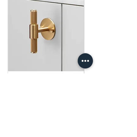
​​​​​​​買滿$100可享免運費.
$75 )
Free gifts will be sent out ramdomly,
subject to change based on availability.
Offer valid while stocks last.
購物滿$150+ 即可獲免費贈品
購物滿$150以上 - 小正方揮春一張
（價值：$30）
購物滿$250以上 - 利事封一包（價
值：$45）
購物滿$300以上 - 利事封一包 及 小正
方揮春一張（價值：$75）
Buster+Punch - T-Bar/ Plate/ Brass
贈品將隨機發放，根據庫存情況可能會
有變動。優惠有效期至存貨售完為止。
一般價格
促銷價格
HK$600.00
HK$390.00