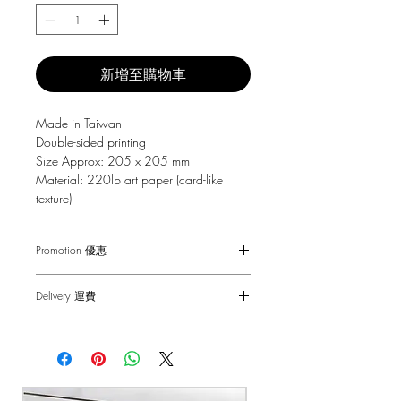
新增至購物車
Made in Taiwan
Double-sided printing
Size Approx: 205 x 205 mm
Material: 220lb art paper (card-like
texture)
Promotion 優惠
Free Gift with purchase $150+
Delivery 運費
Spending over $150 - One small Fai
Chun ( Value: $30 )
SF Express $30
Spending over $250 - One pack of Red
Free delivery for orders above $100.
Packet ( Value: $45 )
Spending over $300 - One pack of Red
順豐快遞 $30
Packet & One small Fai Chun ( Value: