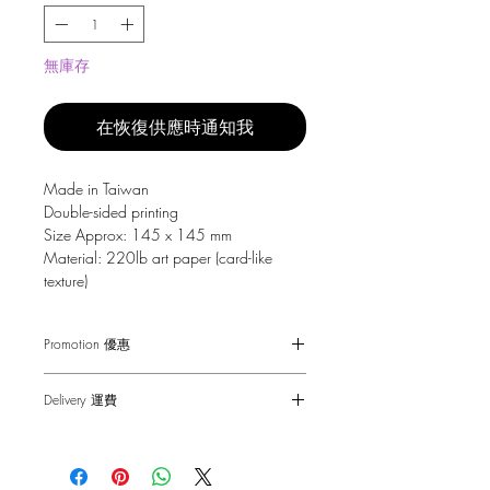
無庫存
在恢復供應時通知我
Made in Taiwan
Double-sided printing
Size Approx: 145 x 145 mm
Material: 220lb art paper (card-like
texture)
Promotion 優惠
Free Gift with purchase $150+
Delivery 運費
Spending over $150 - One small Fai
Chun ( Value: $30 )
SF Express $30
Spending over $250 - One pack of Red
Free delivery for orders above $100.
Packet ( Value: $45 )