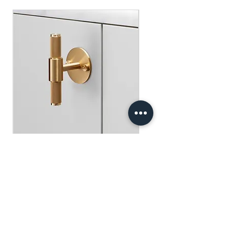
Spending over $300 - One pack of Red
順豐快遞 $30
Packet & One small Fai Chun ( Value:
​​​​​​​買滿$100可享免運費.
$75 )
Free gifts will be sent out ramdomly,
subject to change based on availability.
Offer valid while stocks last.
購物滿$150+ 即可獲免費贈品
購物滿$150以上 - 小正方揮春一張
（價值：$30）
購物滿$250以上 - 利事封一包（價
值：$45）
購物滿$300以上 - 利事封一包 及 小正
方揮春一張（價值：$75）
Buster+Punch - T-Bar/ Plate/ Brass
贈品將隨機發放，根據庫存情況可能會
有變動。優惠有效期至存貨售完為止。
一般價格
促銷價格
HK$600.00
HK$390.00