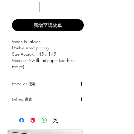
新增至購物車
Made in Taiwan
Double-sided printing
Size Approx: 145 x 145 mm
Material: 220lb art paper (card-like
texture)
Promotion 優惠
Free Gift with purchase $150+
Delivery 運費
Spending over $150 - One small Fai
Chun ( Value: $30 )
SF Express $30
Spending over $250 - One pack of Red
Free delivery for orders above $100.
Packet ( Value: $45 )
Spending over $300 - One pack of Red
順豐快遞 $30
Packet & One small Fai Chun ( Value: