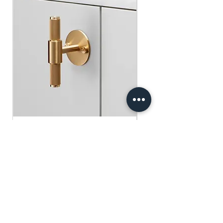
​​​​​​​買滿$100可享免運費.
$75 )
Free gifts will be sent out ramdomly,
subject to change based on availability.
Offer valid while stocks last.
購物滿$150+ 即可獲免費贈品
購物滿$150以上 - 小正方揮春一張
（價值：$30）
購物滿$250以上 - 利事封一包（價
值：$45）
購物滿$300以上 - 利事封一包 及 小正
方揮春一張（價值：$75）
Buster+Punch - T-Bar/ Plate/ Brass
贈品將隨機發放，根據庫存情況可能會
有變動。優惠有效期至存貨售完為止。
一般價格
促銷價格
HK$600.00
HK$390.00