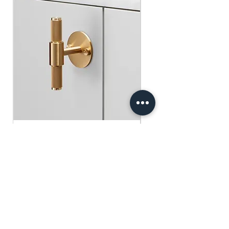
​​​​​​​買滿$100可享免運費.
$75 )
Free gifts will be sent out ramdomly,
subject to change based on availability.
Offer valid while stocks last.
購物滿$150+ 即可獲免費贈品
購物滿$150以上 - 小正方揮春一張
（價值：$30）
購物滿$250以上 - 利事封一包（價
值：$45）
購物滿$300以上 - 利事封一包 及 小正
方揮春一張（價值：$75）
Buster+Punch - T-Bar/ Plate/ Brass
贈品將隨機發放，根據庫存情況可能會
有變動。優惠有效期至存貨售完為止。
一般價格
促銷價格
HK$600.00
HK$390.00