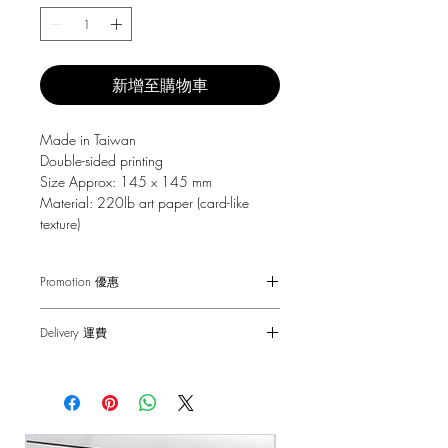
新增至購物車
Made in Taiwan
Double-sided printing
Size Approx: 145 x 145 mm
Material: 220lb art paper (card-like
texture)
Promotion 優惠
Free Gift with purchase $150+
Delivery 運費
Spending over $150 - One small Fai
Chun ( Value: $30 )
SF Express $30
Spending over $250 - One pack of Red
Free delivery for orders above $100.
Packet ( Value: $45 )
Spending over $300 - One pack of Red
順豐快遞 $30
Packet & One small Fai Chun ( Value: