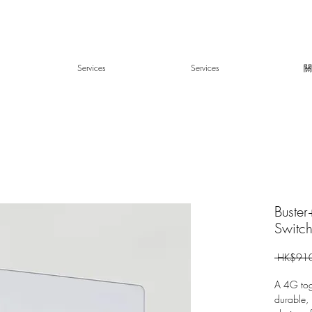
Services
Services
關
Buster
Switc
 HK$910
A 4G togg
durable, 