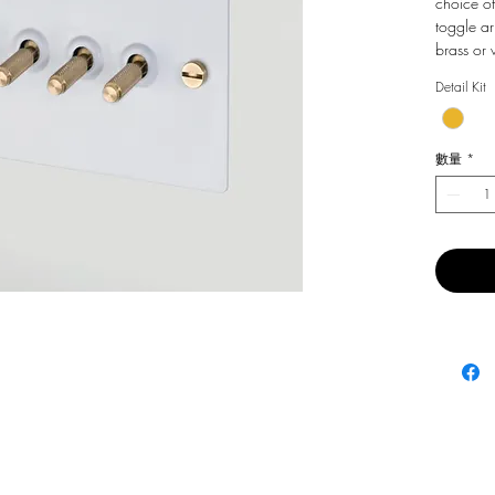
choice of
toggle ar
brass or 
Detail Kit
數量
*