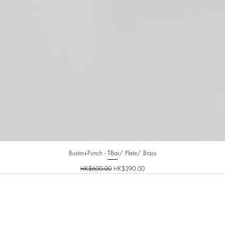
Buster+Punch - T-Bar/ Plate/ Brass
一般價格
促銷價格
HK$600.00
HK$390.00
INFO@PLANETNINETY.HK