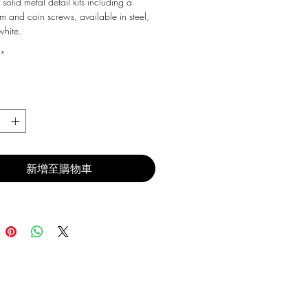
 solid metal detail kits including a
m and coin screws, available in steel,
white.
*
新增至購物車