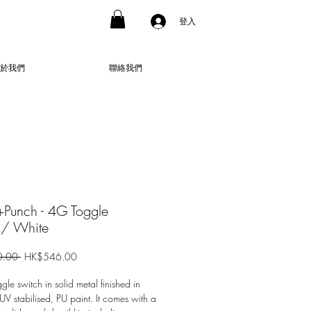
登入
於我們
聯絡我們
+Punch - 4G Toggle
h/ White
一
促
.00 
HK$546.00
般
銷
價
價
le switch in solid metal finished in
格
格
UV stabilised, PU paint. It comes with a