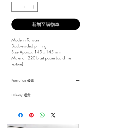
新增至購物車
Made in Taiwan
Double-sided printing
Size Approx: 145 x 145 mm
Material: 220lb art paper (card-like
texture)
Promotion 優惠
Free Gift with purchase $150+
Delivery 運費
Spending over $150 - One small Fai
Chun ( Value: $30 )
SF Express $30
Spending over $250 - One pack of Red
Free delivery for orders above $100.
Packet ( Value: $45 )
Spending over $300 - One pack of Red
順豐快遞 $30
Packet & One small Fai Chun ( Value: