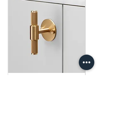
買滿$100可享免運費.
$75 )
Free gifts will be sent out ramdomly,
subject to change based on availability.
Offer valid while stocks last.
購物滿$150+ 即可獲免費贈品
購物滿$150以上 - 小正方揮春一張
（價值：$30）
購物滿$250以上 - 利事封一包（價
值：$45）
購物滿$300以上 - 利事封一包 及 小正
方揮春一張（價值：$75）
Buster+Punch - T-Bar/ Plate/ Brass
贈品將隨機發放，根據庫存情況可能會
有變動。優惠有效期至存貨售完為止。
一般價格
促銷價格
HK$600.00
HK$390.00