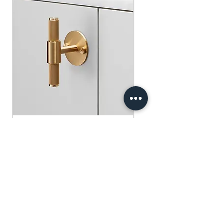
​​​​​​​買滿$100可享免運費.
$75 )
Free gifts will be sent out ramdomly,
subject to change based on availability.
Offer valid while stocks last.
購物滿$150+ 即可獲免費贈品
購物滿$150以上 - 小正方揮春一張
（價值：$30）
購物滿$250以上 - 利事封一包（價
值：$45）
購物滿$300以上 - 利事封一包 及 小正
方揮春一張（價值：$75）
Buster+Punch - T-Bar/ Plate/ Brass
贈品將隨機發放，根據庫存情況可能會
有變動。優惠有效期至存貨售完為止。
一般價格
促銷價格
HK$600.00
HK$390.00