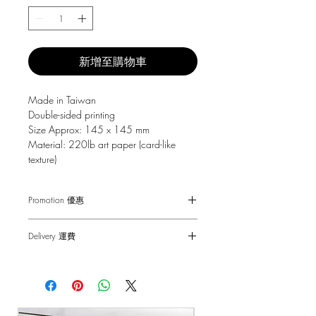
新增至購物車
Made in Taiwan
Double-sided printing
Size Approx: 145 x 145 mm
Material: 220lb art paper (card-like
texture)
Promotion 優惠
Free Gift with purchase $150+
Delivery 運費
Spending over $150 - One small Fai
Chun ( Value: $30 )
SF Express $30
Spending over $250 - One pack of Red
Free delivery for orders above $100.
Packet ( Value: $45 )
Spending over $300 - One pack of Red
順豐快遞 $30
Packet & One small Fai Chun ( Value: