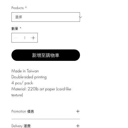
格
Products
*
數量
*
新增至購物車
Made in Taiwan
Double-sided printing
4 pcs/ pack
Material: 220lb art paper (card-like
texture)
Promotion 優惠
Free Gift with purchase $150+
Delivery 運費
Spending over $150 - One small Fai