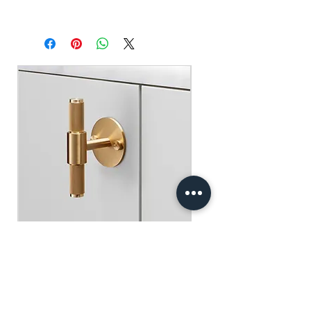
Chun ( Value: $30 )
SF Express $30
Spending over $250 - One pack of Red
Free delivery for orders above $100.
Packet ( Value: $45 )
Spending over $300 - One pack of Red
順豐快遞 $30
Packet & One small Fai Chun ( Value:
​​​​​​​買滿$100可享免運費.
$75 )
Free gifts will be sent out ramdomly,
subject to change based on availability.
Offer valid while stocks last.
購物滿$150+ 即可獲免費贈品
購物滿$150以上 - 小正方揮春一張
（價值：$30）
購物滿$250以上 - 利事封一包（價
值：$45）
購物滿$300以上 - 利事封一包 及 小正
方揮春一張（價值：$75）
Buster+Punch - T-Bar/ Plate/ Brass
贈品將隨機發放，根據庫存情況可能會
有變動。優惠有效期至存貨售完為止。
一般價格
促銷價格
HK$600.00
HK$390.00