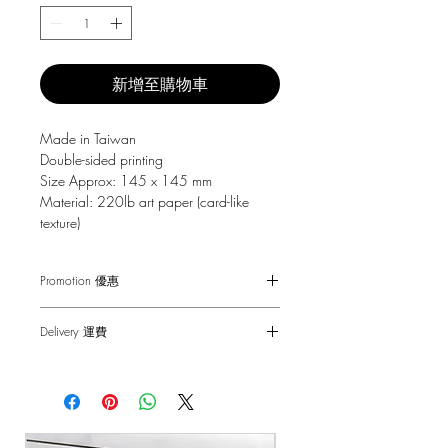
新增至購物車
Made in Taiwan
Double-sided printing
Size Approx: 145 x 145 mm
Material: 220lb art paper (card-like
texture)
Promotion 優惠
Free Gift with purchase $150+
Delivery 運費
Spending over $150 - One small Fai
Chun ( Value: $30 )
SF Express $30
Spending over $250 - One pack of Red
Free delivery for orders above $100.
Packet ( Value: $45 )
Spending over $300 - One pack of Red
順豐快遞 $30
Packet & One small Fai Chun ( Value: