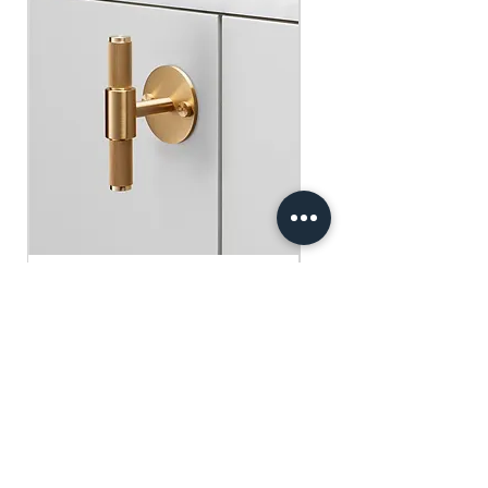
​​​​​​​買滿$100可享免運費.
$75 )
Free gifts will be sent out ramdomly,
subject to change based on availability.
Offer valid while stocks last.
購物滿$150+ 即可獲免費贈品
購物滿$150以上 - 小正方揮春一張
（價值：$30）
購物滿$250以上 - 利事封一包（價
值：$45）
購物滿$300以上 - 利事封一包 及 小正
方揮春一張（價值：$75）
Buster+Punch - T-Bar/ Plate/ Brass
贈品將隨機發放，根據庫存情況可能會
有變動。優惠有效期至存貨售完為止。
一般價格
促銷價格
HK$600.00
HK$390.00