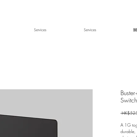
Services
Services
關
Buster
Switc
 HK$525
A 1G togg
durable, 