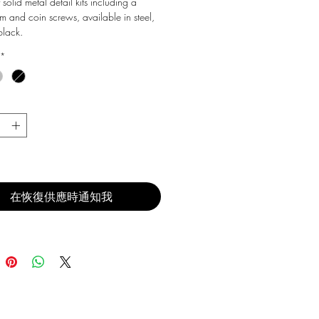
 solid metal detail kits including a
m and coin screws, available in steel,
black.
*
在恢復供應時通知我