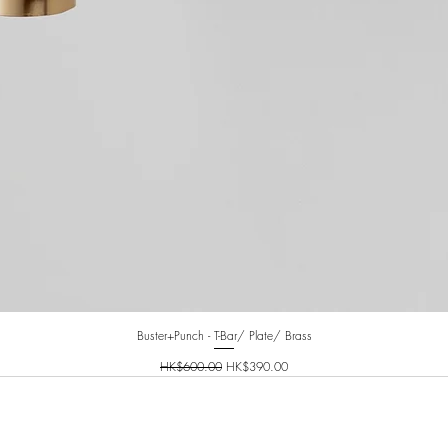
Buster+Punch - T-Bar/ Plate/ Brass
一般價格
促銷價格
HK$600.00
HK$390.00
INFO@PLANETNINETY.HK