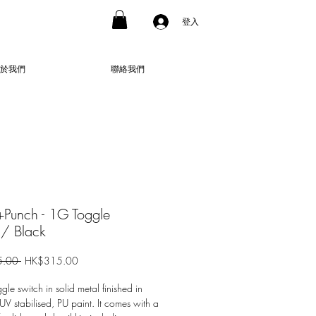
登入
於我們
聯絡我們
+Punch - 1G Toggle
h/ Black
一
促
.00 
HK$315.00
般
銷
價
價
le switch in solid metal finished in
格
格
UV stabilised, PU paint. It comes with a