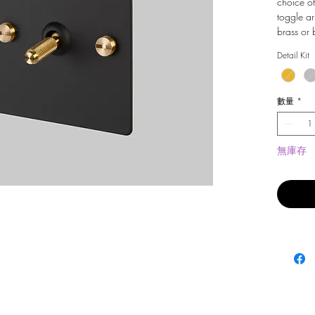
choice of
toggle ar
brass or 
Detail Kit
數量
*
無庫存