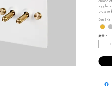
choice of
toggle ar
brass or 
Detail Kit
數量
*