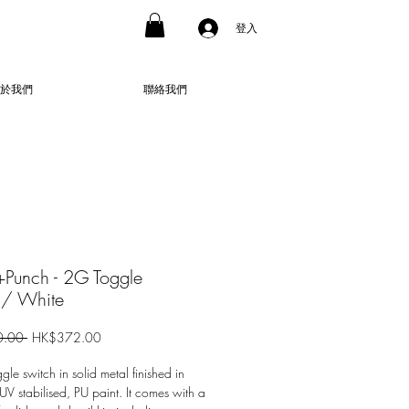
登入
於我們
聯絡我們
+Punch - 2G Toggle
h/ White
一
促
.00 
HK$372.00
般
銷
價
價
le switch in solid metal finished in
格
格
UV stabilised, PU paint. It comes with a