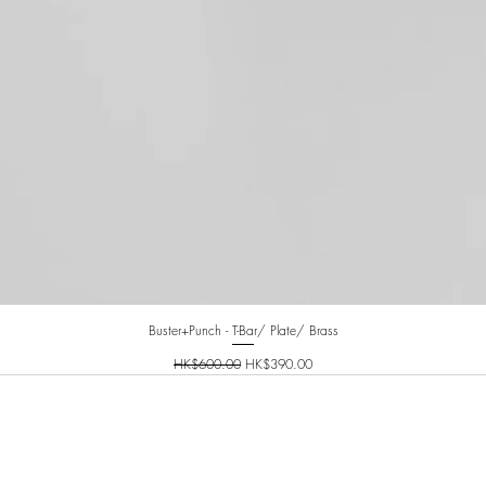
Buster+Punch - T-Bar/ Plate/ Brass
一般價格
促銷價格
HK$600.00
HK$390.00
INFO@PLANETNINETY.HK