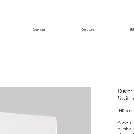
Services
Services
關
Buster
Switc
 HK$620
A 2G togg
durable, 