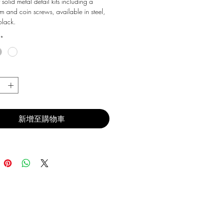
 solid metal detail kits including a
m and coin screws, available in steel,
black.
*
新增至購物車